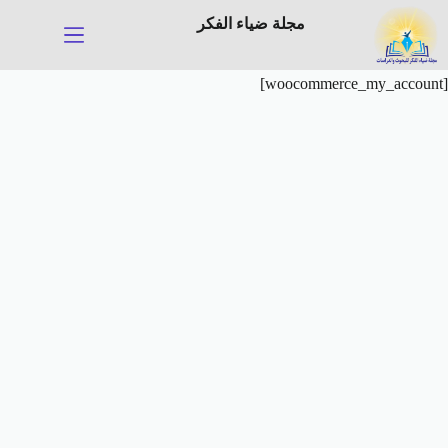
لتجاوز
مجلة ضياء الفكر
لى
لمحتوى
[woocommerce_my_account]